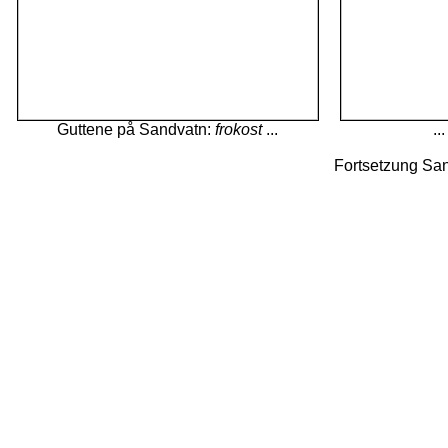
Guttene
på Sandvatn:
frokost
...
..
Fortsetzung Sa