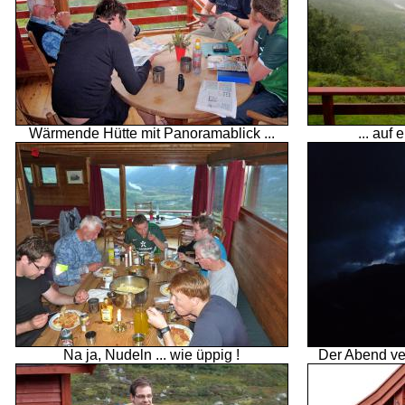
Wärmende Hütte mit Panoramablick ...
... auf 
Na ja, Nudeln ... wie üppig !
Der Abend ve