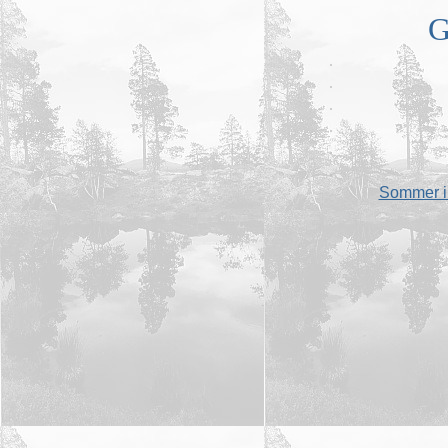
G
.
.
.
.
.
.
Sommer im